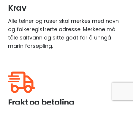
Krav
Alle teiner og ruser skal merkes med navn
og folkeregistrerte adresse.
Merkene må
tåle saltvann og sitte godt for å unngå
marin forsøpling.
Frakt og betaling
Vi aksepterer betalinger gjennom Vipps,
Paypal og kort. Hurtig levering! Velg mellom
brev i posten eller pakke med sporing. Fri