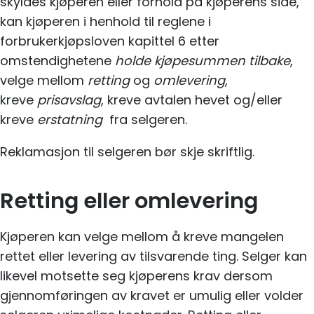
skyldes kjøperen eller forhold på kjøperens side,
kan kjøperen i henhold til reglene i
forbrukerkjøpsloven kapittel 6 etter
omstendighetene
holde kjøpesummen tilbake
,
velge mellom
retting
og
omlevering
,
kreve
prisavslag
, kreve avtalen hevet og/eller
kreve
erstatning
fra selgeren.
Reklamasjon til selgeren bør skje skriftlig.
Retting eller omlevering
Kjøperen kan velge mellom å kreve mangelen
rettet eller levering av tilsvarende ting. Selger kan
likevel motsette seg kjøperens krav dersom
gjennomføringen av kravet er umulig eller volder